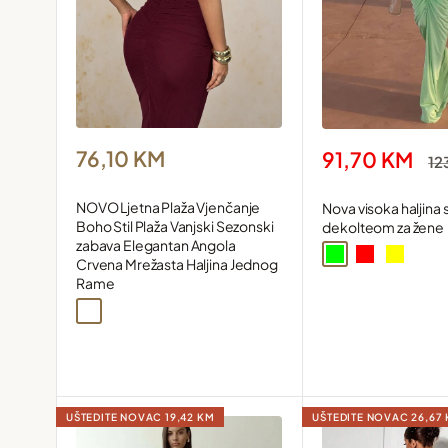
Snižena
Snižena
76,10 KM
91,70 KM
Re
12
cijena
cijena
ci
NOVO Ljetna Plaža Vjenčanje
Nova visoka haljina 
Boho Stil Plaža Vanjski Sezonski
dekolteom za žene
zabava Elegantan Angola
Green
Red
Yellow
Crvena Mrežasta Haljina Jednog
Rame
Bordo
UŠTEDITE NOVAC
19,42 KM
UŠTEDITE NOVAC
26,67