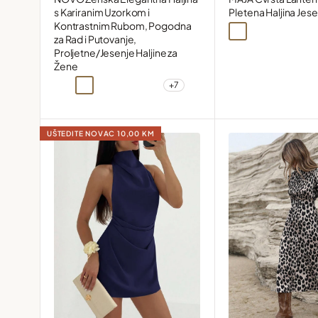
Pletena Haljina Jes
s Kariranim Uzorkom i
Kontrastnim Rubom, Pogodna
Kajsija
Zelena
Zelena1
Crna
za Rad i Putovanje,
Proljetne/Jesenje Haljine za
Žene
+7
Crna i bijela
Crna i bijela1
Crna i bijela2
Smeđa
Višebojna
UŠTEDITE NOVAC
10,00 KM