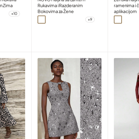
en Zima
Rukavima i Razderanim
ramenima i 
Bokovima za Žene
aplikacijom
+10
Crno bijela
+9
Maslinasto zelena
Crna
Plava
Bordo
Narandžasta
Crna