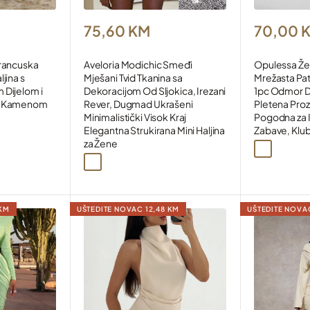
Snižena
Snižena
75,60 KM
70,00 
cijena
cijena
Francuska
Aveloria Modichic Smeđi
Opulessa Že
jina s
Mješani Tvid Tkanina sa
Mrežasta Pat
 Dijelom i
Dekoracijom Od Sljokica, Irezani
1pc Odmor 
sa Kamenom
Rever, Dugmad Ukrašeni
Pletena Prozi
Minimalistički Visok Kraj
Pogodna za I
Elegantna Strukirana Mini Haljina
Zabave, Klub
a2
za Žene
Crna
Bordo
Bijela
Smeđa
 KM
UŠTEDITE NOVAC
12,48 KM
UŠTEDITE NOV