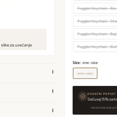
Fuggler Keychain - Bio
Fuggler Keychain - Stra
Fuggler Keychain - Baj
slike za uvećanje
Fuggler Keychain - But
Size:
one-size
one-size
DODATNI POPUST
Sačuvaj 15% sa 
Iskoristite kod pri
mjere su u centimetrima (cm).