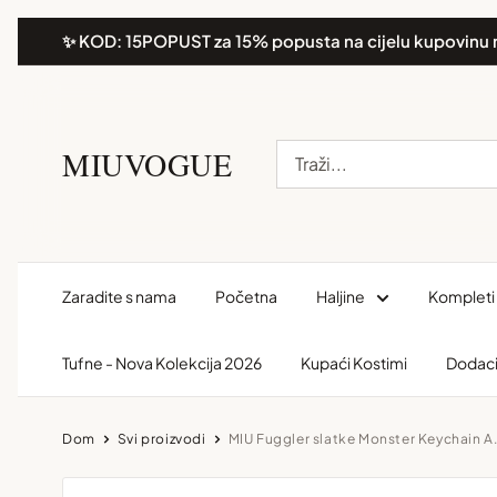
Preskoči
✨ KOD: 15POPUST za 15% popusta na cijelu kupovinu 
na
sadržaj.
MIUVOGUE
Zaradite s nama
Početna
Haljine
Kompleti 
Tufne - Nova Kolekcija 2026
Kupaći Kostimi
Dodac
Dom
Svi proizvodi
MIU Fuggler slatke Monster Keychain A.