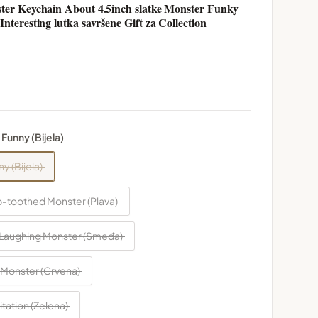
ter Keychain About 4.5inch slatke Monster Funky
teresting lutka savršene Gift za Collection
Funny (Bijela)
y (Bijela)
p-toothed Monster (Plava)
g Laughing Monster (Smeđa)
i Monster (Crvena)
tation (Zelena)