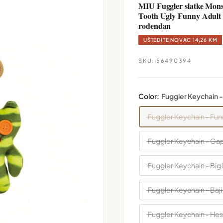
MIU Fuggler slatke Mons
Tooth Ugly Funny Adult In
rođendan
UŠTEDITE NOVAC
14,26 KM
SKU:
56490394
Color:
Fuggler Keychain - 
Fuggler Keychain - Funn
Fuggler Keychain - Ga
Fuggler Keychain - Bi
Fuggler Keychain - Baj
Fuggler Keychain - Hesi