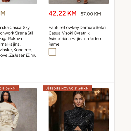
Snižena
42,22 KM
KM
Redovna
57,00 KM
cijena
cijena
Hauture Lowkey Demure Seksi
nska Casual Sxy
Casual Visoki Ovratnik
chwork Sirena Stil
Asimetrična Haljina na Jedno
Duga Rukava
Rame
rna Haljina,
zlaske, Koncerte,
Smeđa
ove, Za Jesen i Zimu
AC
8,06 KM
UŠTEDITE NOVAC
21,68 KM