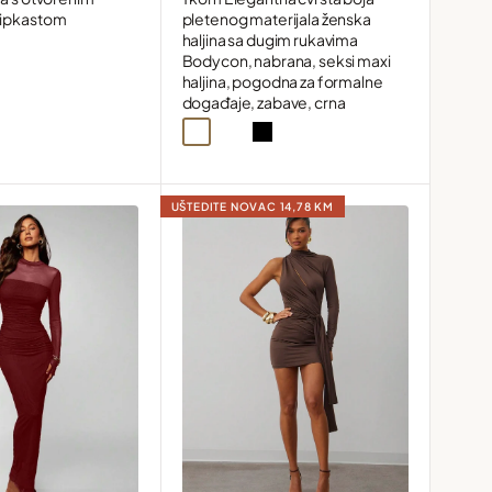
čipkastom
pletenog materijala ženska
haljina sa dugim rukavima
Bodycon, nabrana, seksi maxi
haljina, pogodna za formalne
događaje, zabave, crna
Apricot
Burgundy
Black
UŠTEDITE NOVAC
14,78 KM