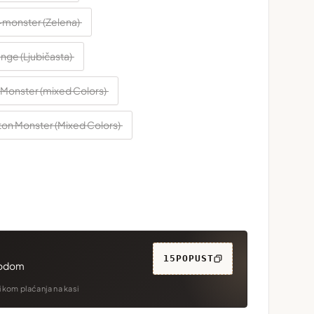
-monster (Zelena)
nge (Ljubičasta)
i Monster (mixed Colors)
ton Monster (Mixed Colors)
15POPUST
kodom
likom plaćanja na kasi