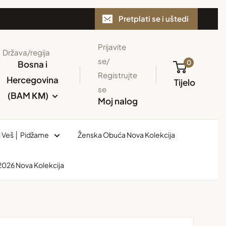
Pretplati se i uštedi
Prijavite
Država/regija
se/
0
Bosna i
Registrujte
Hercegovina
Tijelo
se
(BAM КМ)
Moj nalog
i Veš │ Pidžame
Ženska Obuća Nova Kolekcija
 2026 Nova Kolekcija