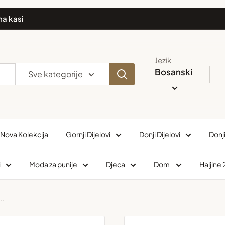
na kasi
Jezik
Bosanski
Sve kategorije
Nova Kolekcija
Gornji Dijelovi
Donji Dijelovi
Donj
i
Moda za punije
Djeca
Dom
Haljine
..