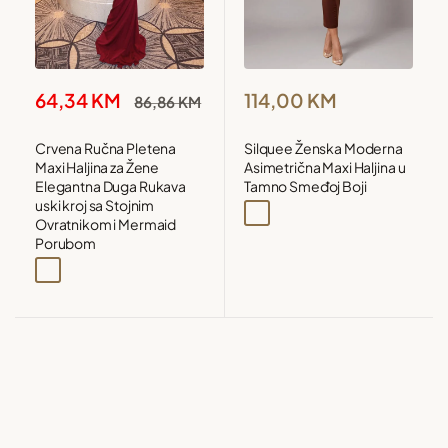
Snižena
Snižena
114,00 KM
64,34 KM
Redovna
86,86 KM
cijena
cijena
cijena
Silquee Ženska Moderna
Crvena Ručna Pletena
Asimetrična Maxi Haljina u
Maxi Haljina za Žene
Tamno Smeđoj Boji
Elegantna Duga Rukava
uski kroj sa Stojnim
Čokoladno smeđa
Crna
Ovratnikom i Mermaid
Porubom
Crvena