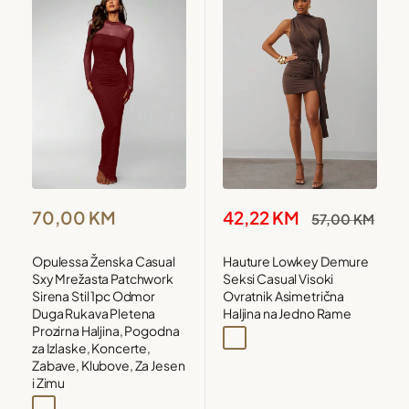
Snižena
Snižena
42,22 KM
70,00 KM
Redovna
57,00 KM
cijena
cijena
cijena
Hauture Lowkey Demure
Opulessa Ženska Casual
Seksi Casual Visoki
Sxy Mrežasta Patchwork
Ovratnik Asimetrična
Sirena Stil 1pc Odmor
Haljina na Jedno Rame
Duga Rukava Pletena
Prozirna Haljina, Pogodna
Smeđa
za Izlaske, Koncerte,
Zabave, Klubove, Za Jesen
i Zimu