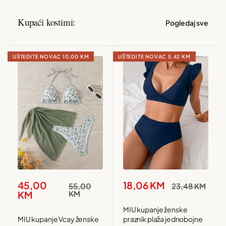
Kupaći kostimi:
Pogledaj sve
UŠTEDITE NOVAC
10,00 KM
UŠTEDITE NOVAC
5,42 KM
Snižena
Snižena
45,00
18,06 KM
Redovna
Redovna
55,00
23,48 KM
cijena
cijena
cijena
cijena
KM
KM
MIU kupanje ženske
MIU kupanje Vcay ženske
praznik plaža jednobojne