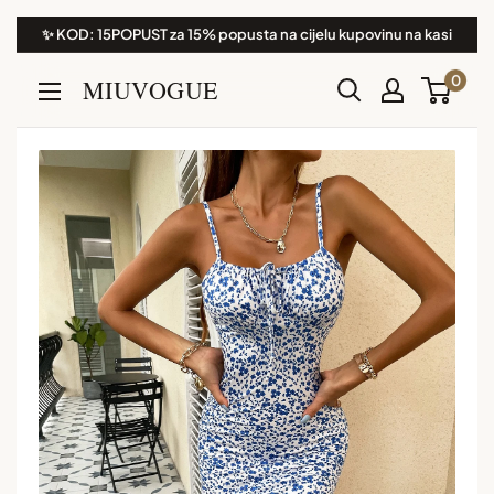
Preskoči
✨ KOD: 15POPUST za 15% popusta na cijelu kupovinu na kasi
na
0
MIUVOGUE
sadržaj.