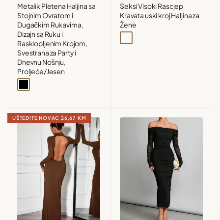
Metalik Pletena Haljina sa
Seksi Visoki Rascjep
Stojnim Ovratom i
Kravata uski kroj Haljina za
Dugačkim Rukavima,
Žene
Dizajn sa Ruku i
Coffee
Crna
Bordo
Rasklopljenim Krojom,
Svestrana za Party i
Dnevnu Nošnju,
Proljeće/Jesen
Black
UŠTEDITE NOVAC
26,67 KM