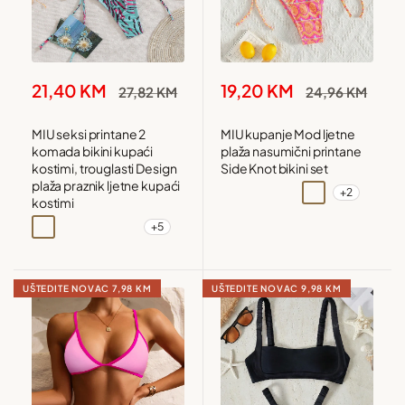
Snižena
Snižena
21,40 KM
19,20 KM
Redovna
Redovna
27,82 KM
24,96 KM
cijena
cijena
cijena
cijena
MIU seksi printane 2
MIU kupanje Mod ljetne
komada bikini kupaći
plaža nasumični printane
kostimi, trouglasti Design
Side Knot bikini set
plaža praznik ljetne kupaći
+2
Crna
Crna i bijela
Višebojna
Višebojna1
kostimi
+5
Senf žuta
Plava i Žuta
svijetlo Zelena i Roza crvena
Crna i Crvena
UŠTEDITE NOVAC
7,98 KM
UŠTEDITE NOVAC
9,98 KM