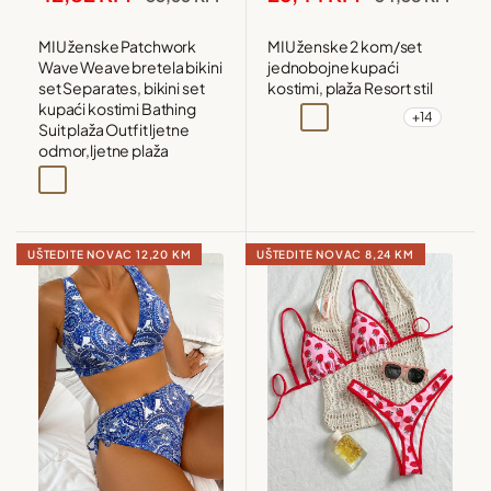
cijena
cijena
cijena
cijena
MIU ženske Patchwork
MIU ženske 2 kom/set
Wave Weave bretela bikini
jednobojne kupaći
set Separates, bikini set
kostimi, plaža Resort stil
kupaći kostimi Bathing
+14
Siva
Narandžasta
Žuta
Bordo
Suit plaža Outfit ljetne
odmor,ljetne plaža
Crna
UŠTEDITE NOVAC
12,20 KM
UŠTEDITE NOVAC
8,24 KM