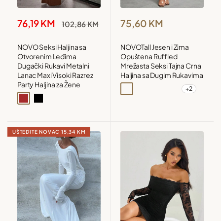
Snižena
Snižena
75,60 KM
76,19 KM
Redovna
102,86 KM
cijena
cijena
cijena
NOVOTall Jesen i Zima
NOVO Seksi Haljina sa
Opuštena Ruffled
Otvorenim Leđima
Mrežasta Seksi Tajna Crna
Dugački Rukavi Metalni
Haljina sa Dugim Rukavima
Lanac Maxi Visoki Razrez
Party Haljina za Žene
+2
Crna
Smeđa
Bordo
Mint zelena
Brown
Black
UŠTEDITE NOVAC
15,34 KM