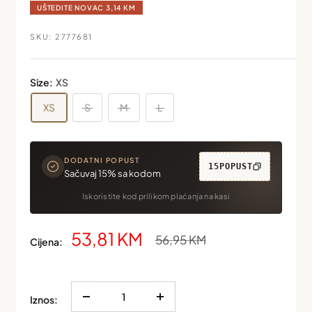
UŠTEDITE NOVAC
3,14 KM
SKU:
2777681
Size:
XS
XS
S
M
L
DODATNI POPUST
15POPUST
Sačuvaj 15% sa kodom
Iskoristite kod prilikom plaćanja na kasi
Snižena
53,81 KM
Redovna
56,95 KM
Cijena:
cijena
cijena
Iznos: