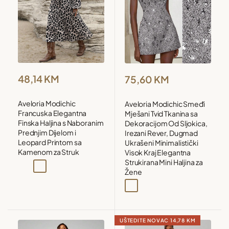
Sačuvaj
Snižena
Snižena
48,14 KM
75,60 KM
cijena
cijena
Aveloria Modichic
Aveloria Modichic Smeđi
Francuska Elegantna
Mješani Tvid Tkanina sa
Finska Haljina s Naboranim
Dekoracijom Od Sljokica,
Prednjim Dijelom i
Irezani Rever, Dugmad
Leopard Printom sa
Ukrašeni Minimalistički
Kamenom za Struk
Visok Kraj Elegantna
Strukirana Mini Haljina za
Višebojna
Višebojna1
Višebojna2
Žene
Bijela
Smeđa
UŠTEDITE NOVAC
14,78 KM