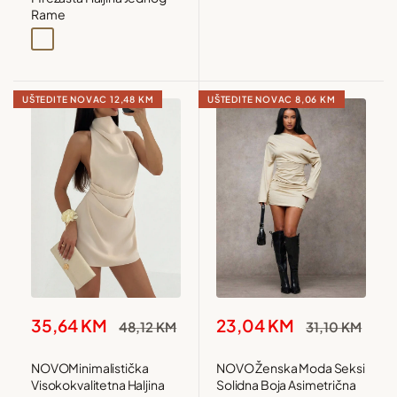
Rame
Bordo
UŠTEDITE NOVAC
12,48 KM
UŠTEDITE NOVAC
8,06 KM
Snižena
Snižena
35,64 KM
23,04 KM
Redovna
Redovna
48,12 KM
31,10 KM
cijena
cijena
cijena
cijena
NOVOMinimalistička
NOVO Ženska Moda Seksi
Visokokvalitetna Haljina
Solidna Boja Asimetrična