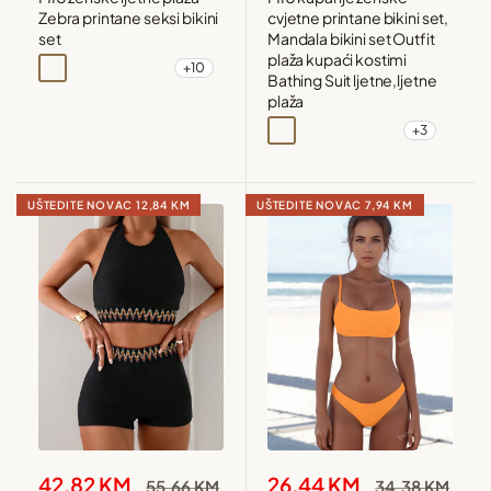
Zebra printane seksi bikini
cvjetne printane bikini set,
set
Mandala bikini set Outfit
plaža kupaći kostimi
+10
Višebojna
Narandžasta
Crna i bijela
Višebojna1
Bathing Suit ljetne,ljetne
plaža
+3
Plava
Zelena
Višebojna
Višebojna1
UŠTEDITE NOVAC
12,84 KM
UŠTEDITE NOVAC
7,94 KM
Snižena
Snižena
42,82 KM
26,44 KM
Redovna
Redovna
55,66 KM
34,38 KM