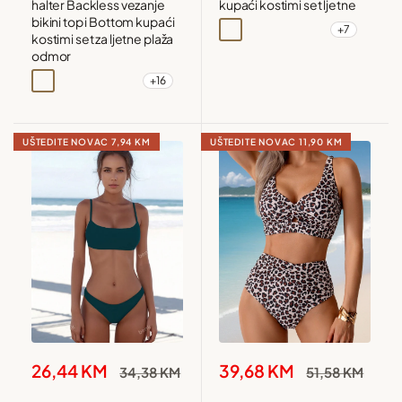
halter Backless vezanje
kupaći kostimi set ljetne
bikini top i Bottom kupaći
+7
Maslinasto zelena
Crna
Smeđa
Jarko roza
kostimi set za ljetne plaža
odmor
+16
Crna i bijela
Plava
Plava1
Smeđa
UŠTEDITE NOVAC
7,94 KM
UŠTEDITE NOVAC
11,90 KM
Snižena
Snižena
26,44 KM
39,68 KM
Redovna
Redovna
34,38 KM
51,58 KM
cijena
cijena
cijena
cijena