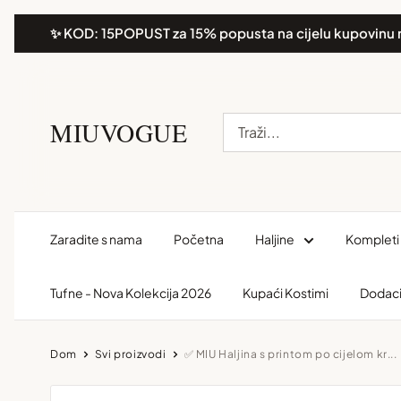
Preskoči
✨ KOD: 15POPUST za 15% popusta na cijelu kupovinu 
na
sadržaj.
MIUVOGUE
Zaradite s nama
Početna
Haljine
Kompleti 
Tufne - Nova Kolekcija 2026
Kupaći Kostimi
Dodac
Dom
Svi proizvodi
✅ MIU Haljina s printom po cijelom kr...