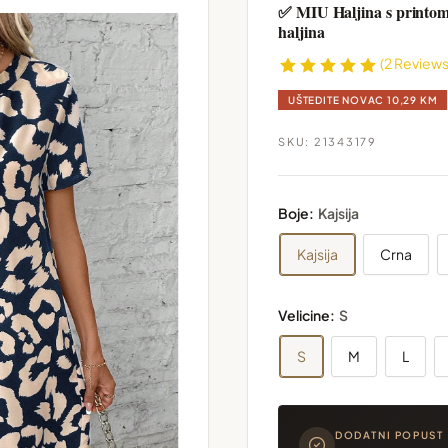
✅ MIU Haljina s printom 
haljina
(2 Reviews
UŠTEDITE NOVAC
10,29 KM
SKU:
21343179
Boje:
Kajsija
Kajsija
Crna
Velicine:
S
S
M
L
DODATNI POPUST