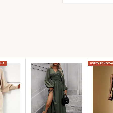
rijema pošiljke.
alnom stanju, uz priložen
truk (cm)
Bokovi (cm)
ti kako bismo provjerili
6-70
91-95
0-74
95-99
graničenja naše poštanske
 KM
UŠTEDITE NOV
4-79
99-104
adnji u
Trebinju
.
9-85
104-110
as da nas prethodno
lean