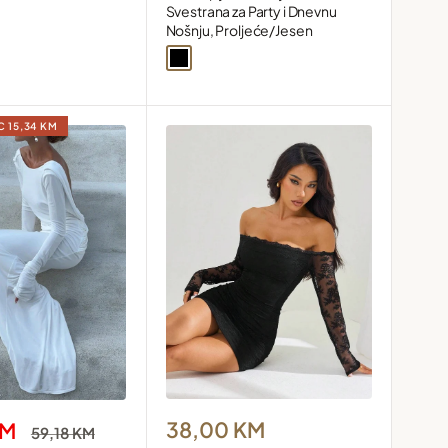
Svestrana za Party i Dnevnu
Nošnju, Proljeće/Jesen
Black
AC
15,34 KM
Snižena
38,00 KM
KM
Redovna
59,18 KM
cijena