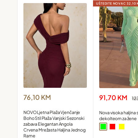
UŠTEDITE NOVAC
32,10
Sačuvaj
Snižena
Snižena
76,10 KM
91,70 KM
Re
12
cijena
cijena
ci
NOVO Ljetna Plaža Vjenčanje
Nova visoka haljina 
Boho Stil Plaža Vanjski Sezonski
dekolteom za žene
zabava Elegantan Angola
Green
Red
Yellow
Crvena Mrežasta Haljina Jednog
Rame