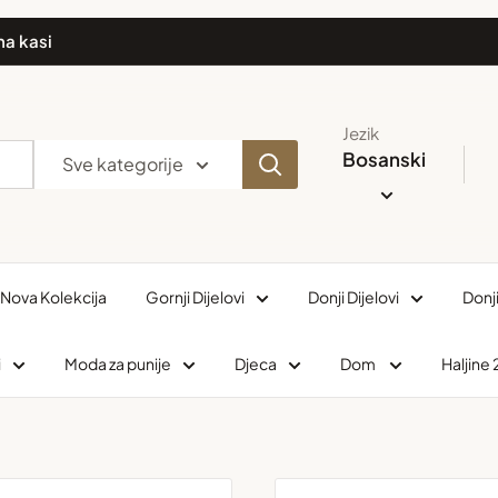
na kasi
Jezik
Bosanski
Sve kategorije
Nova Kolekcija
Gornji Dijelovi
Donji Dijelovi
Donj
i
Moda za punije
Djeca
Dom
Haljine