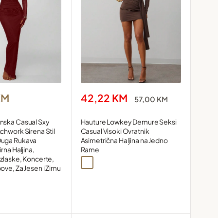
Snižena
42,22 KM
KM
Redovna
57,00 KM
cijena
cijena
Hauture Lowkey Demure Seksi
nska Casual Sxy
Casual Visoki Ovratnik
chwork Sirena Stil
Asimetrična Haljina na Jedno
Duga Rukava
Rame
rna Haljina,
zlaske, Koncerte,
Smeđa
ove, Za Jesen i Zimu