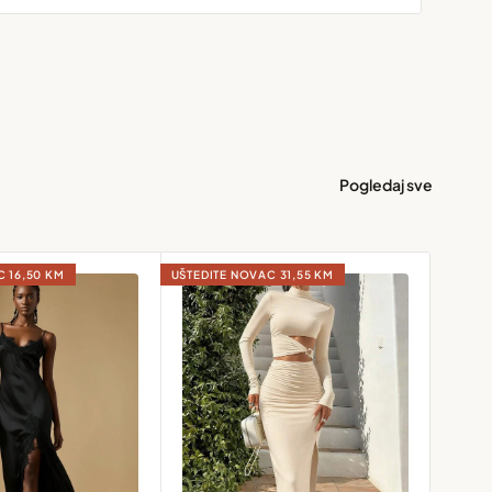
Pogledaj sve
AC
16,50 KM
UŠTEDITE NOVAC
31,55 KM