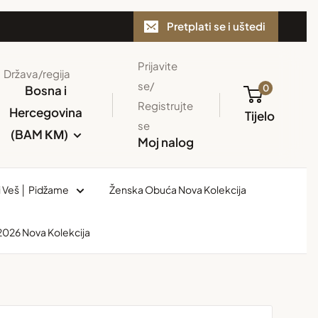
Pretplati se i uštedi
Prijavite
Država/regija
se/
0
Bosna i
Registrujte
Hercegovina
Tijelo
se
(BAM КМ)
Moj nalog
i Veš │ Pidžame
Ženska Obuća Nova Kolekcija
 2026 Nova Kolekcija