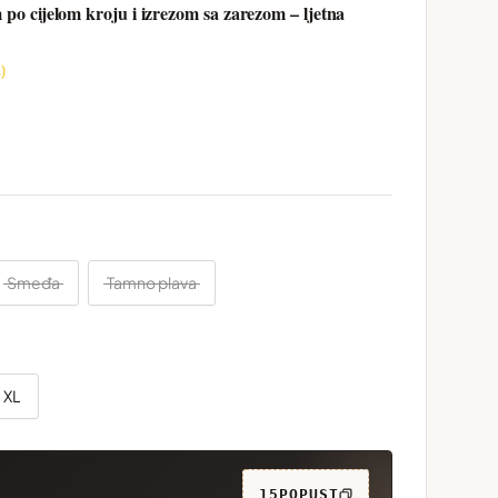
po cijelom kroju i izrezom sa zarezom – ljetna
)
Smeđa
Tamno plava
XL
15POPUST