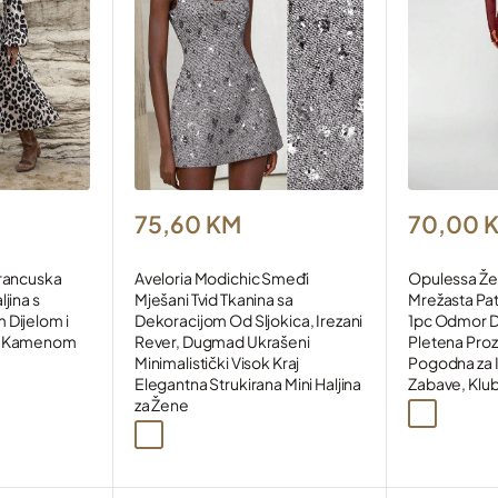
Snižena
Snižena
75,60 KM
70,00 
cijena
cijena
Francuska
Aveloria Modichic Smeđi
Opulessa Že
jina s
Mješani Tvid Tkanina sa
Mrežasta Pat
t to use it.
 Dijelom i
Dekoracijom Od Sljokica, Irezani
1pc Odmor 
sa Kamenom
Rever, Dugmad Ukrašeni
Pletena Prozi
Minimalistički Visok Kraj
Pogodna za I
Elegantna Strukirana Mini Haljina
Zabave, Klub
a2
za Žene
Crna
Bordo
Bijela
Smeđa